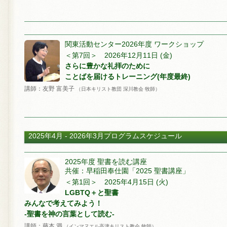
関東活動センター2026年度 ワークショップ
＜第7回＞ 2026年12月11日 (金)
さらに豊かな礼拝のために
ことばを届けるトレーニング(年度最終)
講師：友野 富美子
（日本キリスト教団 深川教会 牧師）
2025年4月 - 2026年3月プログラムスケジュール
2025年度 聖書を読む講座
共催：早稲田奉仕園「2025 聖書講座」
＜第1回＞ 2025年4月15日 (火)
LGBTQ＋と聖書
みんなで考えてみよう！
-聖書を神の言葉として読む-
講師：藤本 満
（インマヌエル高津キリスト教会 牧師）